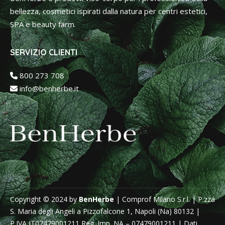
bellezza, cosmetici ispirati dalla natura per centri estetici,
SPA e beauty farm.
SERVIZIO CLIENTI
800 273 708
info@benherbe.it
Copyright © 2024 by
BenHerbe
|
Comprof Milano S.r.l. | P.zza
S. Maria degli Angeli a Pizzofalcone 1, Napoli (Na) 80132 |
P.IVA IT07479001211 Reg. Imp. NA – 07479001211
| Dati